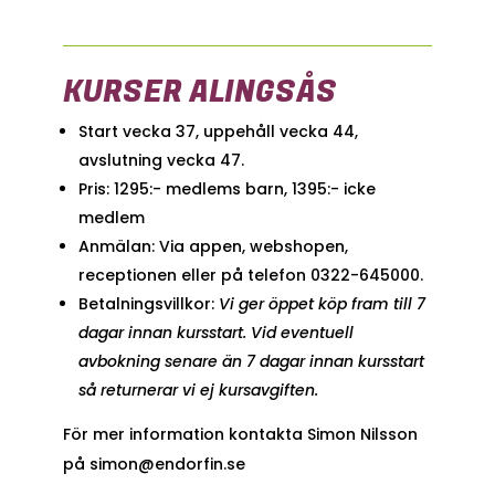
KURSER ALINGSÅS
Start vecka 37, u
ppehåll vecka 44,
a
vslutning vecka 47.
Pris: 1295:- medlems barn,
1395:- icke
medlem
Anmälan: Via appen, webshopen,
receptionen eller på telefon 0322-645000.
Betalningsvillkor:
Vi ger öppet köp fram till 7
dagar innan kursstart. Vid eventuell
avbokning senare än 7 dagar innan kursstart
så returnerar vi ej kursavgiften.
För mer information kontakta Simon Nilsson
på simon@endorfin.se