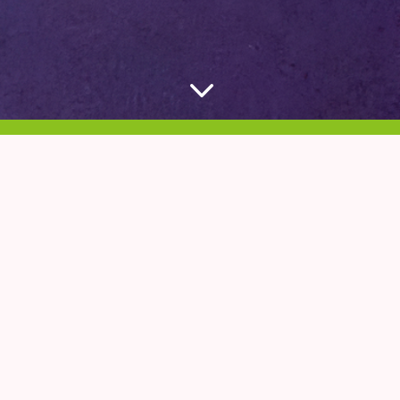
3
EN STARK HÖSTSTART – ÖPPET
AKTUELLT
Det händer alltid mycket hos oss på Endorfin. Här
hittar du kommande aktiviteter, nyheter, event och
happenings!