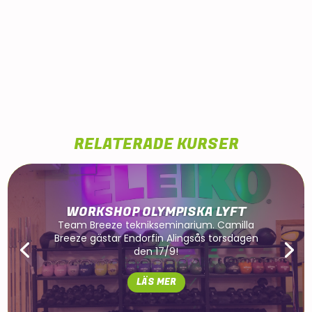
RELATERADE KURSER
WORKSHOP OLYMPISKA LYFT
Team Breeze teknikseminarium. Camilla
Breeze gästar Endorfin Alingsås torsdagen
den 17/9!
LÄS MER