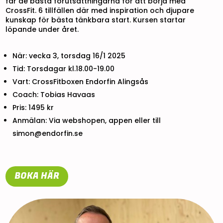
får de bästa förutsättningarna för att börja med
CrossFit. 6 tillfällen där med inspiration och djupare
kunskap för bästa tänkbara start. Kursen startar
löpande under året.
När: vecka 3, torsdag 16/1 2025
Tid: Torsdagar kl.18.00-19.00
Vart: CrossFitboxen Endorfin Alingsås
Coach: Tobias Havaas
Pris: 1495 kr
Anmälan: Via webshopen, appen eller till
simon@endorfin.se
BOKA HÄR