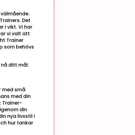
h välmående.
Trainers. Det
i vikt. Vi har
ar vi valt att
t Trainer
kap som behövs
nå ditt mål.
!
tar med små
mans med din
 Trainer-
rigenom din
 nya livsstil i
och hur tankar