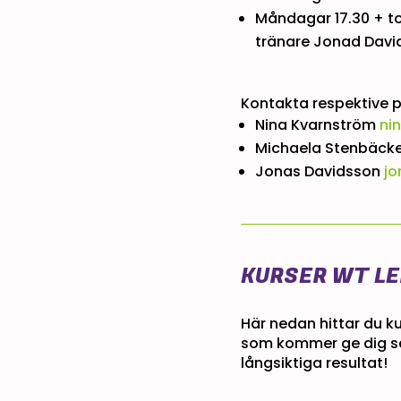
Måndagar 17.30 + to
tränare Jonad Davi
Kontakta respektive 
Nina Kvarnström
ni
Michaela Stenbäck
Jonas Davidsson
jo
KURSER WT L
Här nedan hittar du ku
som kommer ge dig så
långsiktiga resultat!