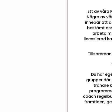
Ett av våra
Några av vår
innebär att d
bestämt oss f
arbeta m
licensierad k
Tillsammans
Du har ege
grupper där
tränare 
programmet
coach regelbun
framtiden, ge