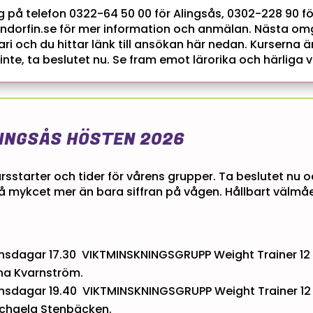
g på telefon 0322-64 50 00 för Alingsås, 0302-228 90 för
ndorfin.se för mer information och anmälan. Nästa om
uari och du hittar länk till ansökan här nedan. Kurserna 
inte, ta beslutet nu. Se fram emot lärorika och härliga 
INGSÅS HÖSTEN 2026
rsstarter och tider för vårens grupper. Ta beslutet nu 
 mykcet mer än bara siffran på vågen. Hållbart välmåe
sdagar 17.30 VIKTMINSKNINGSGRUPP Weight Trainer 12 v
ina Kvarnström.
sdagar 19.40 VIKTMINSKNINGSGRUPP Weight Trainer 12 v
ichaela Stenbäcken.