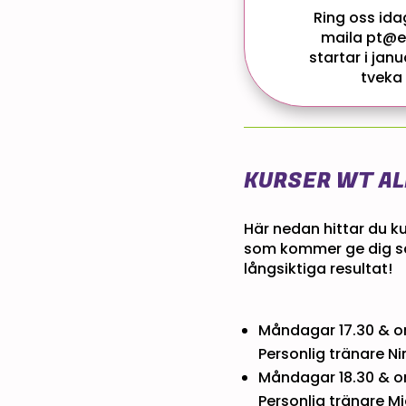
Ring oss ida
maila pt@e
startar i jan
tveka 
KURSER WT AL
Här nedan hittar du ku
som kommer ge dig så
långsiktiga resultat!
Måndagar 17.30 & on
Personlig tränare N
Måndagar 18.30 & on
Personlig tränare M