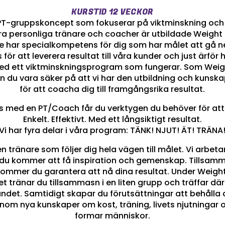
KURSTID 12 VECKOR
 PT-gruppskoncept som fokuserar på viktminskning oc
a personliga tränare och coacher är utbildade Weight 
e har specialkompetens för dig som har målet att gå ner 
ör att leverera resultat till våra kunder och just ärför h
ed ett viktminskningsprogram som fungerar. Som Weigh
an du vara säker på att vi har den utbildning och kuns
för att coacha dig till framgångsrika resultat.
 med en PT/Coach får du verktygen du behöver för att 
Enkelt. Effektivt. Med ett långsiktigt resultat.
Vi har fyra delar i våra program: TÄNK! NJUT! ÄT! TRÄNA
n tränare som följer dig hela vägen till målet. Vi arbe
 du kommer att få inspiration och gemenskap. Tillsam
kommer du garantera att nå dina resultat. Under Weight
 tränar du tillsammasn i en liten grupp och träffar dä
det. Samtidigt skapar du förutsättningar att behålla din
nom nya kunskaper om kost, träning, livets njutningar 
formar människor.