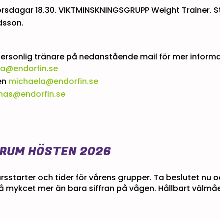
rsdagar 18.30. VIKTMINSKNINGSGRUPP Weight Trainer. St
dsson.
personlig tränare på nedanstående mail för mer inform
na@endorfin.se
en
michaela@endorfin.se
nas@endorfin.se
ERUM HÖSTEN 2026
rsstarter och tider för vårens grupper. Ta beslutet nu 
 mykcet mer än bara siffran på vågen. Hållbart välmåe