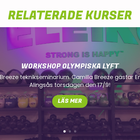
RELATERADE KURSER
WORKSHOP OLYMPISKA LYFT
reeze teknikseminarium. Camilla Breeze gästar E
Alingsås torsdagen den 17/9!
LÄS MER