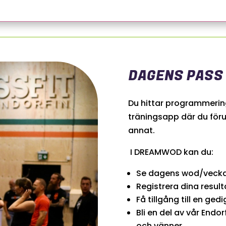
DAGENS PASS
Du hittar programmering
träningsapp där du
för
annat.
I DREAMWOD kan du:
Se dagens wod/vecka
Registrera dina result
Få tillgång till en ged
Bli en del av vår End
och vänner.