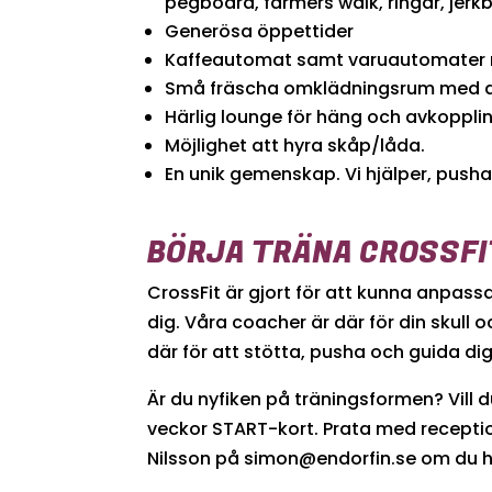
pegboard, farmers walk, ringar, jerk
Generösa öppettider
Kaffeautomat samt varuautomater m
Små fräscha omklädningsrum med 
Härlig lounge för häng och avkoppli
Möjlighet att hyra skåp/låda.
En unik gemenskap. Vi hjälper, pushar
BÖRJA TRÄNA CROSSFI
CrossFit är gjort för att kunna anpassa
dig. Våra coacher är där för din skull
där för att stötta, pusha och guida d
Är du nyfiken på träningsformen? Vill
veckor START-kort. Prata med receptio
Nilsson på simon@endorfin.se om du h