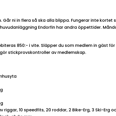
n. Går ni in flera så ska alla blippa. Fungerar inte kortet 
r huvudanläggning Endorfin har andra öppettider. Mån
teras 850:- i vite. Släpper du som medlem in gäst för t
i gör stickprovskontroller av medlemskap.
omhusyta
ng
gg
riggar, 10 speedfits, 20 roddar, 2 Bike-Erg, 3 Ski-Erg 