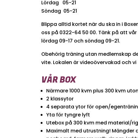
Lördag 05-21
Söndag 05-21
Blippa alltid kortet när du ska in i Boxe
oss på 0322-64 50 00. Tänk på att vå
lördag 09-17 och söndag 09-21.
Obehörig träning utan medlemskap debi
vite. Lokalen är videoövervakad och v
VÅR BOX
Närmare 1000 kvm plus 300 kvm ut
2 klassytor
4 separata ytor för open/egenträni
Yta för tyngre lyft
Utebox på 300 kvm med material/ri
Maximalt med utrustning! Mängder av 