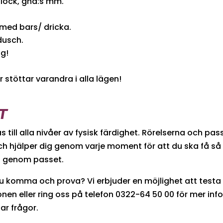
block, ghd:s mm.
ed bars/ dricka.
dusch.
ng!
 stöttar varandra i alla lägen!
T
s till alla nivåer av fysisk färdighet. Rörelserna och p
 och hjälper dig genom varje moment för att du ska få så
ig genom passet.
 du komma och prova? Vi erbjuder en möjlighet att testa
nen eller ring oss på telefon 0322-64 50 00 för mer in
ar frågor.