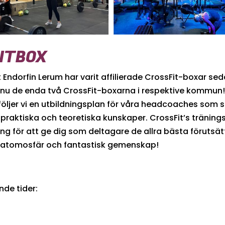
FITBOX
 Endorfin Lerum har varit affilierade CrossFit-boxar seda
 nu de enda två CrossFit-boxarna i respektive kommun! 
ljer vi en utbildningsplan för våra headcoaches som säke
praktiska och teoretiska kunskaper. CrossFit’s träni
orskning för att ge dig som deltagare de allra bästa föruts
ig atomosfär och fantastisk gemenskap!
de tider: