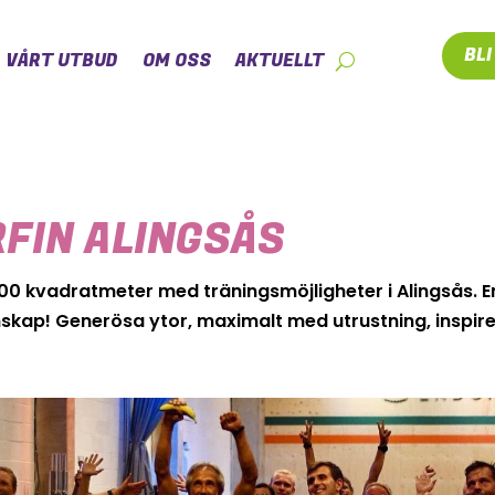
BL
VÅRT UTBUD
OM OSS
AKTUELLT
FIN ALINGSÅS
0 kvadratmeter med träningsmöjligheter i Alingsås. En
menskap! Generösa ytor, maximalt med utrustning, inspi