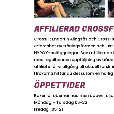
AFFILIERAD CROSS
CrossFit Endorfin Alingsås och CrossFit
erfarenhet av träningsformen och just
HYROX-anläggningar. Som affilierade fö
med regelbunden uppföljning av både 
affiliate får vi tillgång till aktuell f
I Boxarna hittar du dessutom en härl
ÖPPETTIDER
Boxen är obemannad men öppen följan
Måndag – Torsdag 05-23
Fredag 05-21