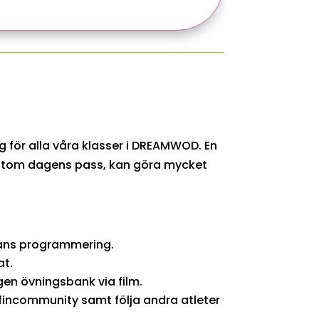
 för alla våra klasser i DREAMWOD. En
utom dagens pass, kan göra mycket
ns programmering.
at.
igen övningsbank via film.
orfincommunity samt följa andra atleter