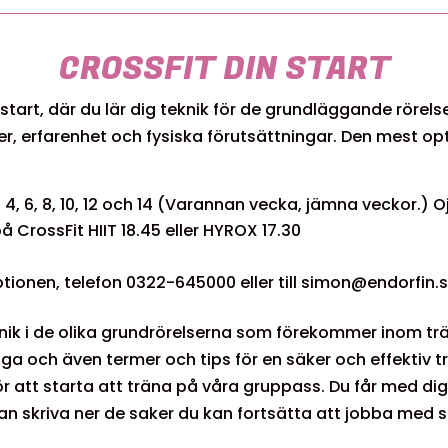
CROSSFIT DIN START
 start, där du lär dig teknik för de grundläggande rörel
er, erfarenhet och fysiska förutsättningar. Den mest opt
a 4, 6, 8, 10, 12 och 14 (Varannan vecka, jämna veckor.)
 CrossFit HIIT 18.45 eller HYROX 17.30
ionen, telefon 0322-645000 eller till simon@endorfin.
nik i de olika grundrörelserna som förekommer inom tr
a och även termer och tips för en säker och effektiv tr
r att starta att träna på våra gruppass. Du får med di
n skriva ner de saker du kan fortsätta att jobba med s