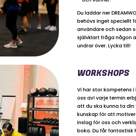
Du laddar ner DREAMWOD
behövs inget speciellt f
användare och sedan sö
självklart fråga någon 
undrar över. Lycka till!
WORKSHOPS
Vi har stor kompetens i 
oss av! varje termin erb
att du ska kunna ta din 
kunskap för att motivera
inslag för oss och verk
boka. Du får fantastisk 