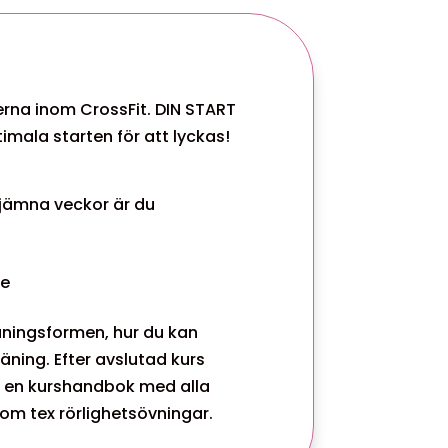
serna inom CrossFit. DIN START
imala starten för att lyckas!
 Ojämna veckor är du
se
äningsformen, hur du kan
äning. Efter avslutad kurs
g en kurshandbok med alla
om tex rörlighetsövningar.