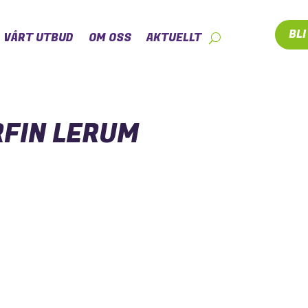
BL
VÅRT UTBUD
OM OSS
AKTUELLT
RFIN LERUM