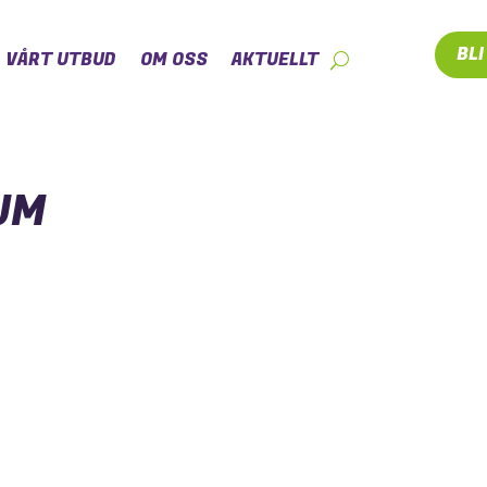
BL
VÅRT UTBUD
OM OSS
AKTUELLT
UM