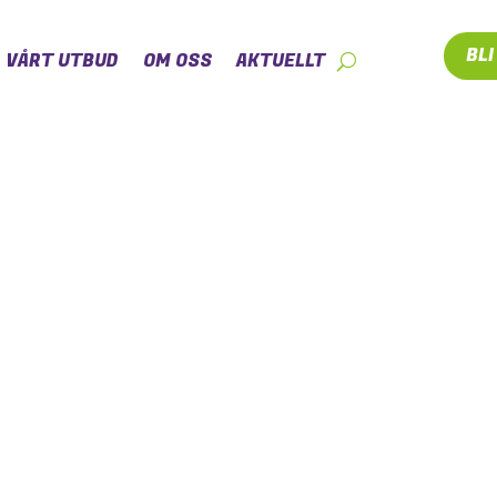
BL
VÅRT UTBUD
OM OSS
AKTUELLT